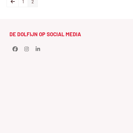
Previous
Page
Page
1
2
DE DOLFIJN OP SOCIAL MEDIA
Facebook
Instagram
LinkedIn