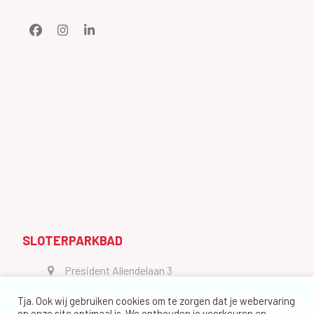
Facebook
Instagram
LinkedIn
SLOTERPARKBAD
President Allendelaan 3
1064 GW Amsterdam
Tja. Ook wij gebruiken cookies om te zorgen dat je webervaring
vragen@dedolfijn.com
op onze site optimaal is. We onthouden je voorkeuren en