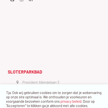
Facebook
Instagram
LinkedIn
SLOTERPARKBAD
President Allendelaan 3
1064 GW Amsterdam
Tja. Ook wij gebruiken cookies om te zorgen dat je webervaring
vragen@dedolfijn.com
op onze site optimaal is. We onthouden je voorkeuren en
voorgaande bezoeken conform ons
privacy beleid
. Door op
"Accepteren" te klikken ga je akkoord met alle cookies.