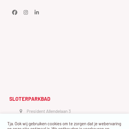
Facebook
Instagram
LinkedIn
SLOTERPARKBAD
President Allendelaan 3
1064 GW Amsterdam
Tja. Ook wij gebruiken cookies om te zorgen dat je webervaring
vragen@dedolfijn.com
op onze site optimaal is. We onthouden je voorkeuren en