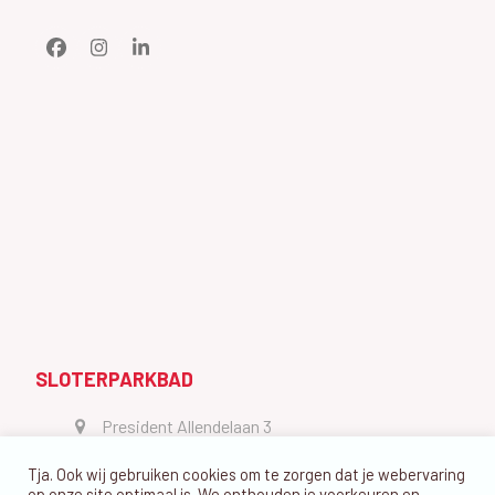
Facebook
Instagram
LinkedIn
SLOTERPARKBAD
President Allendelaan 3
1064 GW Amsterdam
Tja. Ook wij gebruiken cookies om te zorgen dat je webervaring
vragen@dedolfijn.com
op onze site optimaal is. We onthouden je voorkeuren en