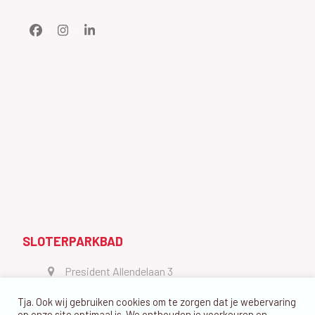
Facebook
Instagram
LinkedIn
SLOTERPARKBAD
President Allendelaan 3
1064 GW Amsterdam
Tja. Ook wij gebruiken cookies om te zorgen dat je webervaring
vragen@dedolfijn.com
op onze site optimaal is. We onthouden je voorkeuren en