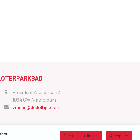
LOTERPARKBAD
President Allendelaan 3
1064 GW Amsterdam
vragen@dedolfijn.com
oeken
Cookie instellingen
Accepteer