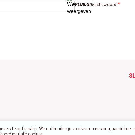
Herhaal wachtwoord
*
S
 onze site optimaal is. We onthouden je voorkeuren en voorgaande bez
kkoord met alle cookies.