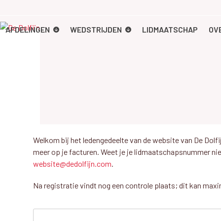
Skip
to
content
AFDELINGEN
WEDSTRIJDEN
LIDMAATSCHAP
OV
Welkom bij het ledengedeelte van de website van De Dolfij
meer op je facturen. Weet je je lidmaatschapsnummer niet
website@dedolfijn.com
.
Na registratie vindt nog een controle plaats; dit kan max