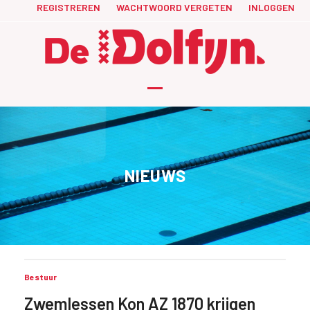
Skip
REGISTREREN
WACHTWOORD VERGETEN
INLOGGEN
to
content
Open
Close
mobile
mobile
menu
menu
NIEUWS
Bestuur
Zwemlessen Kon AZ 1870 krijgen