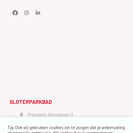
Facebook
Instagram
LinkedIn
SLOTERPARKBAD
President Allendelaan 3
1064 GW Amsterdam
Tja. Ook wij gebruiken cookies om te zorgen dat je webervaring
vragen@dedolfijn.com
op onze site optimaal is. We onthouden je voorkeuren en