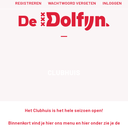
Skip
REGISTREREN
WACHTWOORD VERGETEN
INLOGGEN
to
content
Open
Close
mobile
mobile
menu
menu
CLUBHUIS
Het Clubhuis is het hele seizoen open!
Binnenkort vind je hier ons menu en hier onder zie je de