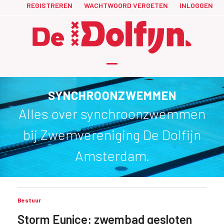
Skip
REGISTREREN
WACHTWOORD VERGETEN
INLOGGEN
to
content
Open
Close
mobile
mobile
SYNCHROONZWEMMEN
menu
menu
Alles over synchroonzwemmen
bij Zwemvereniging De Dolfijn
Amsterdam.
Bestuur
Storm Eunice: zwembad gesloten