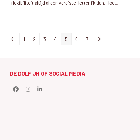
flexibiliteit altijd al een vereiste; letterlijk dan. Hoe…
Previous
Page
Page
Page
Page
Page
Page
Page
Next
1
2
3
4
5
6
7
DE DOLFIJN OP SOCIAL MEDIA
Facebook
Instagram
LinkedIn