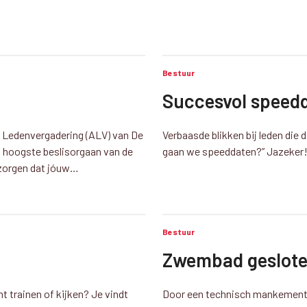
Bestuur
Succesvol speed
e Ledenvergadering (ALV) van De
Verbaasde blikken bij leden die 
t hoogste beslisorgaan van de
gaan we speeddaten?” Jazeker
e zorgen dat jóuw…
Bestuur
Zwembad geslote
t trainen of kijken? Je vindt
Door een technisch mankement z