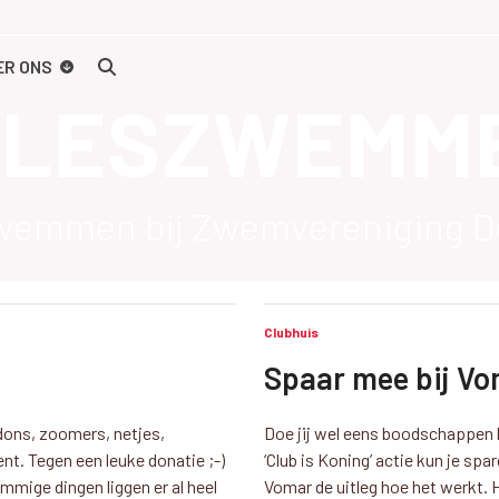
ER ONS
LESZWEMM
szwemmen bij Zwemvereniging D
Clubhuis
Spaar mee bij V
idons, zoomers, netjes,
Doe jij wel eens boodschappen b
nt. Tegen een leuke donatie ;-)
‘Club is Koning’ actie kun je spa
mmige dingen liggen er al heel
Vomar de uitleg hoe het werkt.