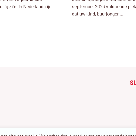
ig zijn. In Nederland zijn
september 2023 voldoende plek 
dat uw kind, buurjongen…
S
 onze site optimaal is. We onthouden je voorkeuren en voorgaande bez