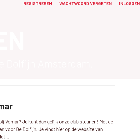
REGISTREREN
WACHTWOORD VERGETEN
INLOGGEN
EN
e Dolfijn Amsterdam.
omar
ij Vomar? Je kunt dan gelijk onze club steunen! Met de
ren voor De Dolfijn. Je vindt hier op de website van
 Het…