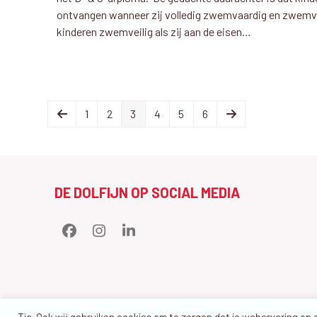
ontvangen wanneer zij volledig zwemvaardig en zwemveil
kinderen zwemveilig als zij aan de eisen…
Previous
Page
Page
Page
Page
Page
Page
Next
1
2
3
4
5
6
DE DOLFIJN OP SOCIAL MEDIA
Facebook
Instagram
LinkedIn
Tja. Ook wij gebruiken cookies om te zorgen dat je webervaring op