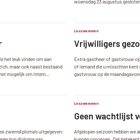
woensdag 23 augustus gesloten
Leszwemmen
r
Vrijwilligers gez
ie het leuk vinden om aan
Extra gastheer of gastvrouw op
 zich, maar ook naast bestaand
of iemand die u misschien kent di
 het mogelijk om intern…
gastvrouw op de maandagavond 
Leszwemmen
Geen wachtlijst
wee zwemdiploma’s uitgegeven:
Afgelopen seizoen hebben we al
deren hun diploma pas
kunnen oproepen. Dat betekent