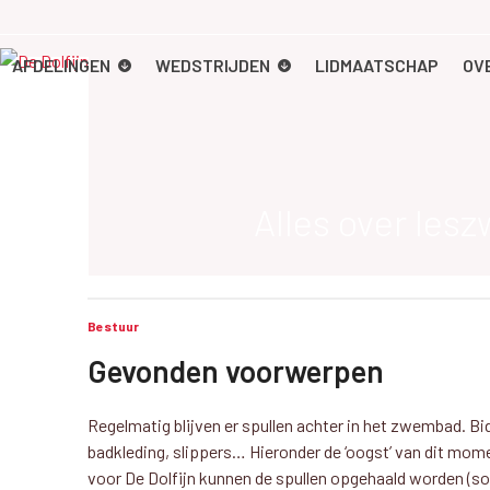
Skip
to
content
AFDELINGEN
WEDSTRIJDEN
LIDMAATSCHAP
OV
Alles over le
Bestuur
Gevonden voorwerpen
Regelmatig blijven er spullen achter in het zwembad. B
badkleding, slippers… Hieronder de ‘oogst’ van dit mome
voor De Dolfijn kunnen de spullen opgehaald worden (so