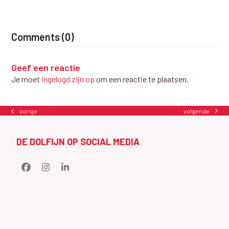
Comments (0)
Geef een reactie
Je moet
ingelogd zijn op
om een reactie te plaatsen.
volgende
vorige
next
previous
post:
post:
DE DOLFIJN OP SOCIAL MEDIA
Facebook
Instagram
LinkedIn