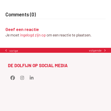
Comments (0)
Geef een reactie
Je moet
ingelogd zijn op
om een reactie te plaatsen.
volgende
vorige
next
previous
post:
post:
DE DOLFIJN OP SOCIAL MEDIA
Facebook
Instagram
LinkedIn