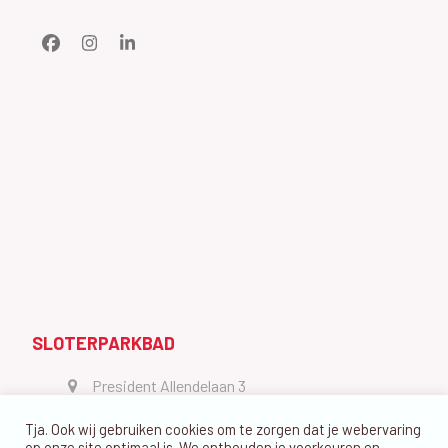
Facebook
Instagram
LinkedIn
SLOTERPARKBAD
President Allendelaan 3
1064 GW Amsterdam
Tja. Ook wij gebruiken cookies om te zorgen dat je webervaring
vragen@dedolfijn.com
op onze site optimaal is. We onthouden je voorkeuren en