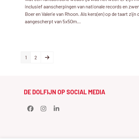
inclusief aanscherpingen van nationale records en zw
Boer en Valerie van Rhoon. Als kers(en) op de taart zijn 
aangescherpt van 5x50m…
Page
Page
Next
1
2
DE DOLFIJN OP SOCIAL MEDIA
Facebook
Instagram
LinkedIn