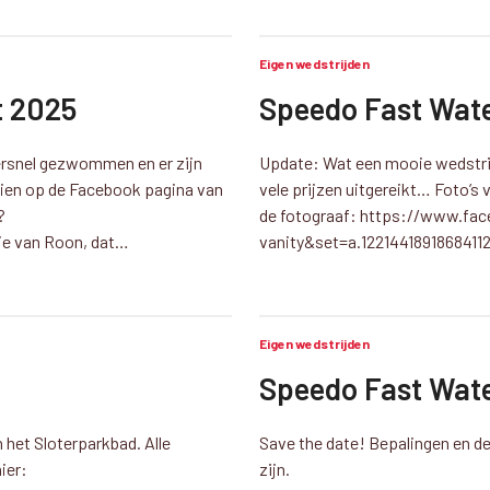
Eigen wedstrijden
t 2025
Speedo Fast Wat
ersnel gezwommen en er zijn
Update: Wat een mooie wedstri
 zien op de Facebook pagina van
vele prijzen uitgereikt… Foto’s 
?
de fotograaf: https://www.fa
ie van Roon, dat…
vanity&set=a.12214418918684112
Eigen wedstrijden
Speedo Fast Wat
 het Sloterparkbad. Alle
Save the date! Bepalingen en de
ier:
zijn.