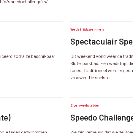
ijn/speedochallenge25/
Wedstrijdzwemmen
Spectaculair Spe
liceerd zodra ze beschikbaar
Dit weekend vond weer de tradi
Sloterparkbad. Een wedstrijd die
races. Traditioneel werd er ge
vrouwen.De snelste…
Eigen wedstrijden
te)
Speedo Challeng
 mooie tijden gezwommen
We zijn verheugd dat we de Spe