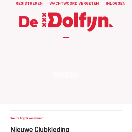
Skip
REGISTREREN
WACHTWOORD VERGETEN
INLOGGEN
to
content
Open
Close
mobile
mobile
menu
menu
SPEEDO
Wedstrijdzwemmen
Nieuwe Clubkleding