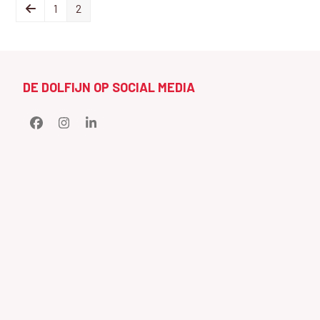
Previous
Page
Page
1
2
DE DOLFIJN OP SOCIAL MEDIA
Facebook
Instagram
LinkedIn