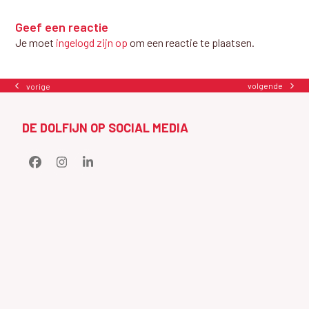
Geef een reactie
Je moet
ingelogd zijn op
om een reactie te plaatsen.
volgende
vorige
next
previous
post:
post:
DE DOLFIJN OP SOCIAL MEDIA
Facebook
Instagram
LinkedIn