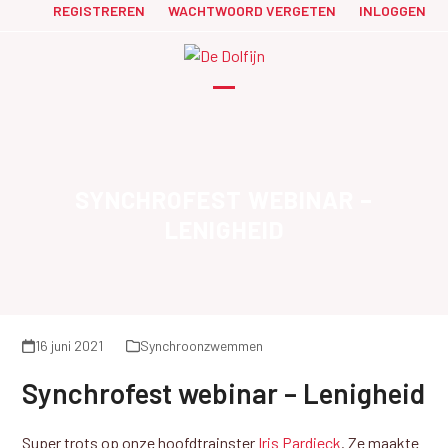
Skip
REGISTREREN
WACHTWOORD VERGETEN
INLOGGEN
to
content
Open
Close
mobile
mobile
menu
menu
SYNCHROFEST WEBINAR –
LENIGHEID
16 juni 2021
Synchroonzwemmen
Synchrofest webinar – Lenigheid
Super trots op onze hoofdtrainster
Iris Pardieck
. Ze maakte