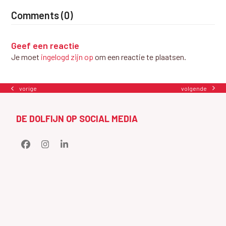
Comments (0)
Geef een reactie
Je moet
ingelogd zijn op
om een reactie te plaatsen.
volgende
vorige
next
previous
post:
post:
DE DOLFIJN OP SOCIAL MEDIA
Facebook
Instagram
LinkedIn