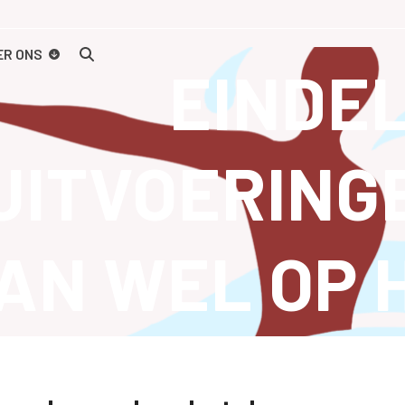
ER ONS
EINDE
UITVOERING
AN WEL OP 