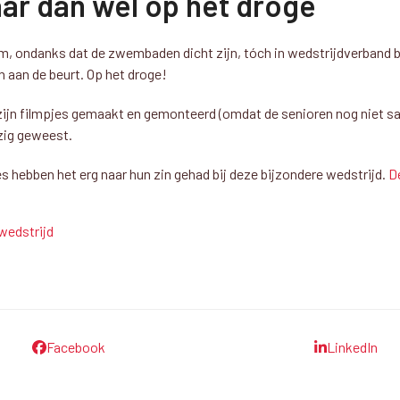
aar dan wel op het droge
 om, ondanks dat de zwembaden dicht zijn, tóch in wedstrijdverband
 aan de beurt. Op het droge!
Er zijn filmpjes gemaakt en gemonteerd (omdat de senioren nog nie
zig geweest.
 hebben het erg naar hun zin gehad bij deze bijzondere wedstrijd.
D
wedstrijd
Facebook
LinkedIn