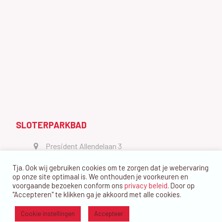
SLOTERPARKBAD
President Allendelaan 3
1064 GW Amsterdam
Tja. Ook wij gebruiken cookies om te zorgen dat je webervaring
vragen@dedolfijn.com
op onze site optimaal is. We onthouden je voorkeuren en
voorgaande bezoeken conform ons
privacy beleid
. Door op
"Accepteren" te klikken ga je akkoord met alle cookies.
Cookie instellingen
Accepteer
Ⓒ Zwemvereniging De Dolfijn Amsterdam 2026 - website ontwerp