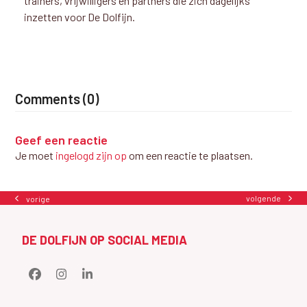
trainers, vrijwilligers en partners die zich dagelijks
inzetten voor De Dolfijn.
Comments (0)
Geef een reactie
Je moet
ingelogd zijn op
om een reactie te plaatsen.
volgende
vorige
next
previous
post:
post:
DE DOLFIJN OP SOCIAL MEDIA
Facebook
Instagram
LinkedIn