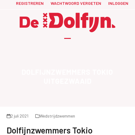
Skip
REGISTREREN
WACHTWOORD VERGETEN
INLOGGEN
to
content
Open
Close
mobile
mobile
menu
menu
DOLFIJNZWEMMERS TOKIO
UITGEZWAAID
2 juli 2021
Wedstrijdzwemmen
Dolfijnzwemmers Tokio