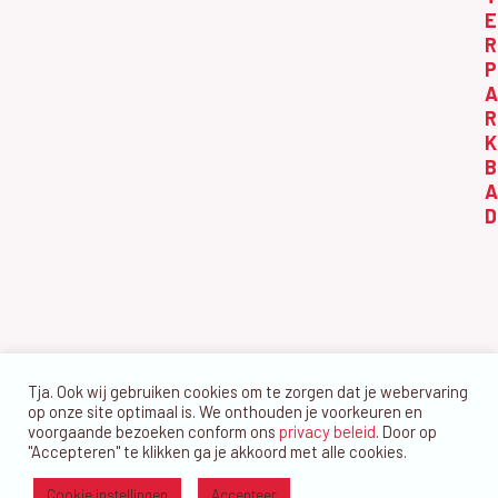
n
e
E
w
R
n
e
P
t
A
e
e
R
r
K
n
g
B
A
e
D
v
e
n
n
a
Tja. Ook wij gebruiken cookies om te zorgen dat je webervaring
v
op onze site optimaal is. We onthouden je voorkeuren en
i
voorgaande bezoeken conform ons
privacy beleid
. Door op
"Accepteren" te klikken ga je akkoord met alle cookies.
g
Cookie instellingen
Accepteer