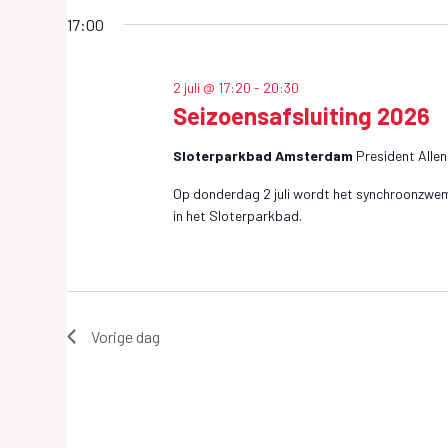
S
t
Wedstrijden
een
17:00
r
T
en
datum.
evenementen
i
R
met
2 juli @ 17:20
-
20:30
j
keyword.
Seizoensafsluiting 2026
I
d
Sloterparkbad Amsterdam
President Alle
J
e
Op donderdag 2 juli wordt het synchroonzwem
n
D
in het Sloterparkbad.
e
E
n
N
e
Vorige dag
v
E
e
N
n