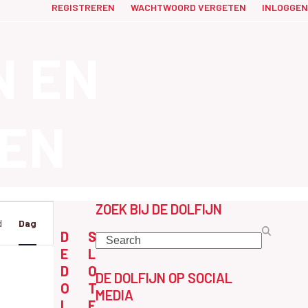
REGISTREREN
WACHTWOORD VERGETEN
INLOGGEN
N EN
EN
ZOEK BIJ DE DOLFIJN
W
d
Dag
D
S
Search
E
L
D
O
DE DOLFIJN OP SOCIAL
O
T
MEDIA
L
E