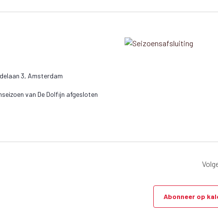
r
i
j
d
/
e
ndelaan 3, Amsterdam
v
seizoen van De Dolfijn afgesloten
e
n
e
e
Volg
n
t
Abonneer op kal
w