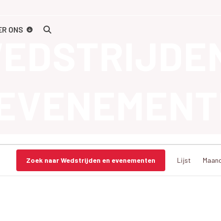
ER ONS
EDSTRIJDE
EVENEMENT
Zoek naar Wedstrijden en evenementen
Lijst
Maan
e
d
s
t