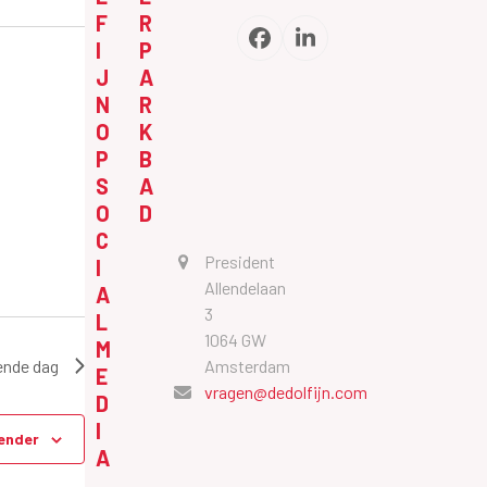
F
R
Facebook
LinkedIn
I
P
J
A
N
R
O
K
P
B
S
A
O
D
C
President
I
Allendelaan
A
3
L
m
1064 GW
M
ende dag
Amsterdam
E
vragen@dedolfijn.com
D
I
ender
A