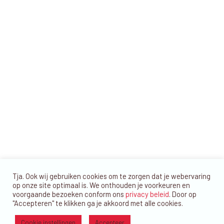
v
E
i
e
R
e
g
k
P
a
m
A
e
t
b
R
n
i
K
e
e
e
B
r
A
n
D
2
w
0
e
2
e
5
r
g
Tja. Ook wij gebruiken cookies om te zorgen dat je webervaring
e
op onze site optimaal is. We onthouden je voorkeuren en
v
voorgaande bezoeken conform ons
privacy beleid
. Door op
"Accepteren" te klikken ga je akkoord met alle cookies.
e
Cookie instellingen
Accepteer