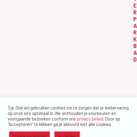
u
E
i
e
R
g
g
k
P
a
u
A
e
t
s
R
n
i
K
t
e
e
B
u
A
n
D
s
w
2
e
0
e
2
r
6
g
Tja. Ook wij gebruiken cookies om te zorgen dat je webervaring
e
op onze site optimaal is. We onthouden je voorkeuren en
v
voorgaande bezoeken conform ons
privacy beleid
. Door op
"Accepteren" te klikken ga je akkoord met alle cookies.
e
Cookie instellingen
Accepteer