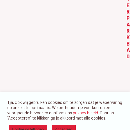
i
e
t
E
g
k
R
o
a
P
e
b
t
A
n
i
e
R
K
e
e
r
B
n
2
A
w
D
0
e
2
e
5
r
g
e
Tja. Ook wij gebruiken cookies om te zorgen dat je webervaring
v
op onze site optimaal is. We onthouden je voorkeuren en
voorgaande bezoeken conform ons
privacy beleid
. Door op
e
"Accepteren" te klikken ga je akkoord met alle cookies.
n
Cookie instellingen
Accepteer