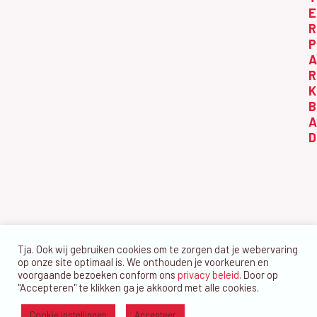
i
e
t
E
g
k
R
o
a
P
e
b
t
A
n
i
e
R
K
e
e
r
B
n
2
A
w
D
0
e
2
e
5
r
g
e
Tja. Ook wij gebruiken cookies om te zorgen dat je webervaring
v
op onze site optimaal is. We onthouden je voorkeuren en
voorgaande bezoeken conform ons
privacy beleid
. Door op
e
"Accepteren" te klikken ga je akkoord met alle cookies.
n
Cookie instellingen
Accepteer