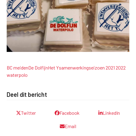
BC meiden
De Dolfijn
Het Y
samenwerking
seizoen 2021 2022
waterpolo
Deel dit bericht
Twitter
Facebook
LinkedIn
Email