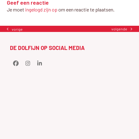
Geef een reactie
Je moet
ingelogd zijn op
om een reactie te plaatsen.
volgende
vorige
next
previous
post:
post:
DE DOLFIJN OP SOCIAL MEDIA
Facebook
Instagram
LinkedIn