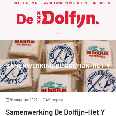
Skip
REGISTREREN
WACHTWOORD VERGETEN
INLOGGEN
to
content
Open
Close
mobile
mobile
menu
menu
SAMENWERKING DE DOLFIJN-HET Y
26 augustus 2021
Waterpolo
Samenwerking De Dolfijn-Het Y