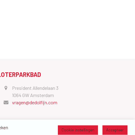
LOTERPARKBAD
President Allendelaan 3
1064 GW Amsterdam
vragen@dedolfijn.com
oeken
Cookie instellingen
Accepteer