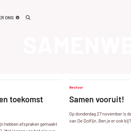
ER ONS
SAMENWE
Bestuur
gen toekomst
Samen vooruit!
Op donderdag 27 november is de
van De Dolfijn. Ben je er ook bij
ijn hebben afspraken gemaakt
. Met ingang van het nieuwe