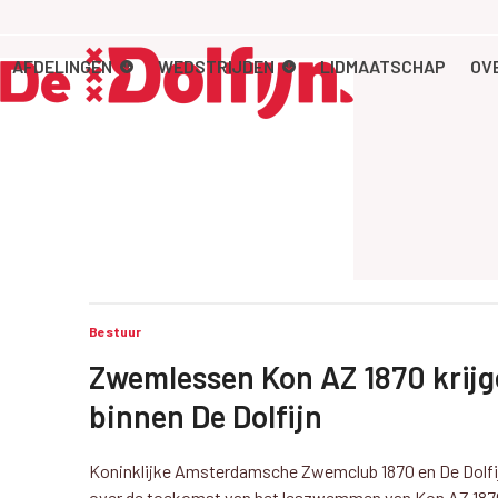
Skip
to
content
AFDELINGEN
WEDSTRIJDEN
LIDMAATSCHAP
OV
Bestuur
Zwemlessen Kon AZ 1870 krij
binnen De Dolfijn
Koninklijke Amsterdamsche Zwemclub 1870 en De Dolf
over de toekomst van het leszwemmen van Kon AZ 1870