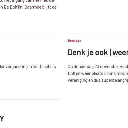
e Dolfijn. Daarmee blijft de
Bestuur
Denk je ook (wee
envergadering in het Clubhuis
Op donderdag 23 november vindt
Dolfijn weer plaats in ons mooi
vereniging en dus superbelangri
 Y