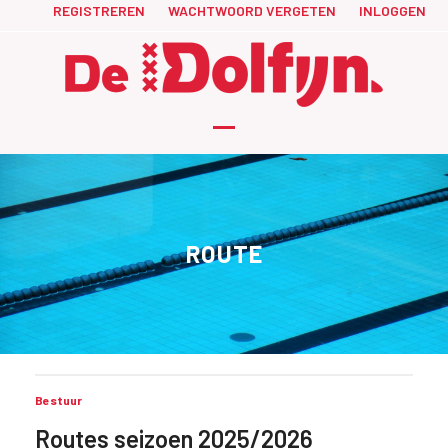
Skip
REGISTREREN
WACHTWOORD VERGETEN
INLOGGEN
to
content
Open
Close
mobile
mobile
menu
menu
ROUTE
Bestuur
Routes seizoen 2025/2026