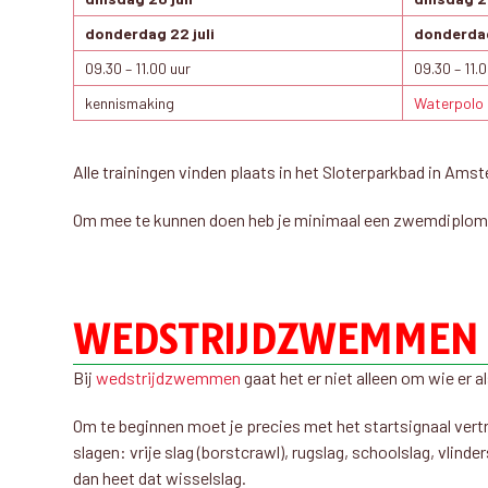
donderdag 22 juli
donderdag
09.30 – 11.00 uur
09.30 – 11.
kennismaking
Waterpolo
Alle trainingen vinden plaats in het Sloterparkbad in Ams
Om mee te kunnen doen heb je minimaal een zwemdiploma
WEDSTRIJDZWEMMEN
Bij
wedstrijdzwemmen
gaat het er niet alleen om wie er a
Om te beginnen moet je precies met het startsignaal vertr
slagen: vrije slag (borstcrawl), rugslag, schoolslag, vlinde
dan heet dat wisselslag.