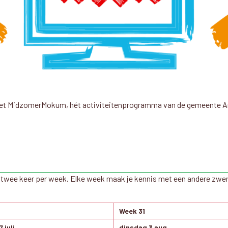
 met MidzomerMokum, hét activiteitenprogramma van de gemeente Am
twee keer per week. Elke week maak je kennis met een andere zwem
Week 31
 juli
dinsdag 3 aug