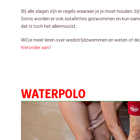
Bij alle slagen zijn er regels waaraan je je moet houden, b
Soms worden er ook estafettes gezwommen en kun same
dat is toch het allermooist.
Wil je meer leren over wedstrijdzwemmen en weten of dez
hieronder aan
!
WATERPOLO