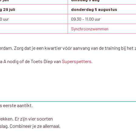
 29 juli
donderdag 5 augustus
00 uur
09.30 – 11.00 uur
Synchroonzwemmen
terdam. Zorg dat je een kwartier vóór aanvang van de training bij h
 A nodig of de Toets Diep van
Superspetters
.
ls eerste aantikt.
ekken. Er zijn vier soorten
rslag. Combineer je ze allemaal,