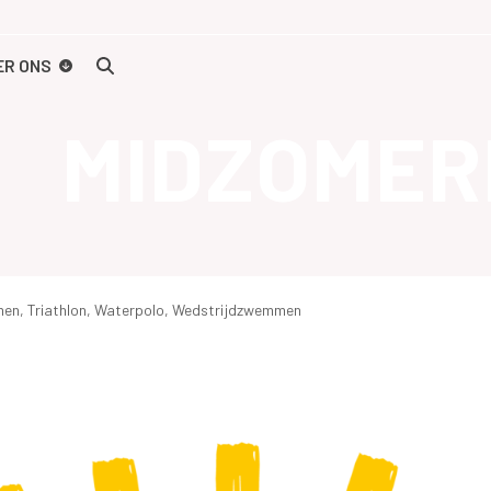
ER ONS
MIDZOME
men
,
Triathlon
,
Waterpolo
,
Wedstrijdzwemmen