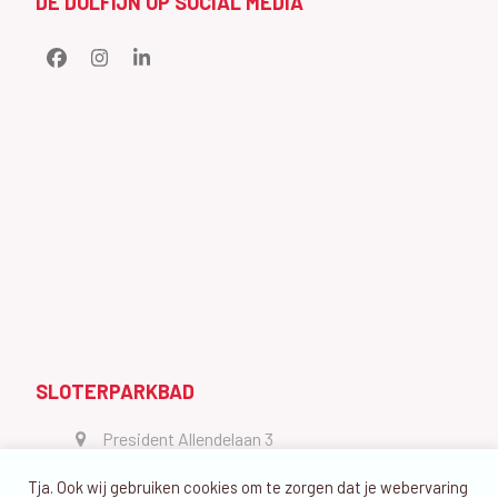
DE DOLFIJN OP SOCIAL MEDIA
Facebook
Instagram
LinkedIn
SLOTERPARKBAD
President Allendelaan 3
1064 GW Amsterdam
Tja. Ook wij gebruiken cookies om te zorgen dat je webervaring
vragen@dedolfijn.com