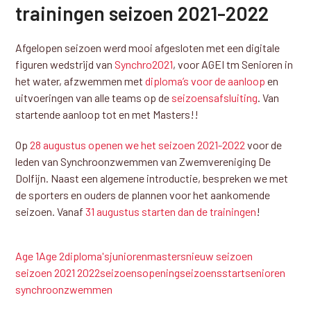
trainingen seizoen 2021-2022
Afgelopen seizoen werd mooi afgesloten met een digitale
figuren wedstrijd van
Synchro2021
, voor AGEI tm Senioren in
het water, afzwemmen met
diploma’s voor de aanloop
en
uitvoeringen van alle teams op de
seizoensafsluiting
. Van
startende aanloop tot en met Masters!!
Op
28 augustus openen we het seizoen 2021-2022
voor de
leden van Synchroonzwemmen van Zwemvereniging De
Dolfijn. Naast een algemene introductie, bespreken we met
de sporters en ouders de plannen voor het aankomende
seizoen. Vanaf
31 augustus starten dan de trainingen
!
Age 1
Age 2
diploma's
junioren
masters
nieuw seizoen
seizoen 2021 2022
seizoensopening
seizoensstart
senioren
synchroonzwemmen