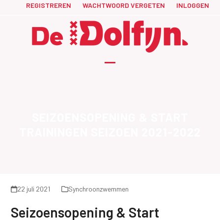
Skip
REGISTREREN
WACHTWOORD VERGETEN
INLOGGEN
to
content
Open
Close
mobile
mobile
menu
menu
SEIZOENSOPENING & START
TRAININGEN SEIZOEN 2021-2022
22 juli 2021
Synchroonzwemmen
Seizoensopening & Start