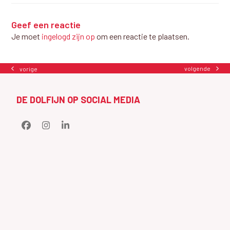
Geef een reactie
Je moet
ingelogd zijn op
om een reactie te plaatsen.
volgende
vorige
next
previous
post:
post:
DE DOLFIJN OP SOCIAL MEDIA
Facebook
Instagram
LinkedIn