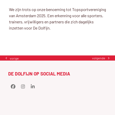
We zijn trots op onze benoeming tot Topsportvereniging
van Amsterdam 2025. Een erkenning voor alle sporters,
trainers, vrijwilligers en partners die zich dagelijks
inzetten voor De Dolfijn.
volgende
vorige
next
previous
post:
post:
DE DOLFIJN OP SOCIAL MEDIA
Facebook
Instagram
LinkedIn