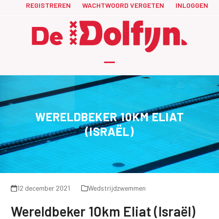
Skip
REGISTREREN
WACHTWOORD VERGETEN
INLOGGEN
to
content
Open
Close
mobile
mobile
menu
menu
WERELDBEKER 10KM ELIAT
(ISRAËL)
12 december 2021
Wedstrijdzwemmen
Wereldbeker 10km Eliat (Israël)