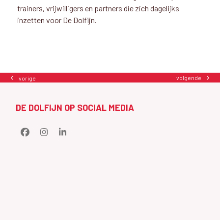
trainers, vrijwilligers en partners die zich dagelijks
inzetten voor De Dolfijn.
volgende
vorige
next
previous
post:
post:
DE DOLFIJN OP SOCIAL MEDIA
Facebook
Instagram
LinkedIn