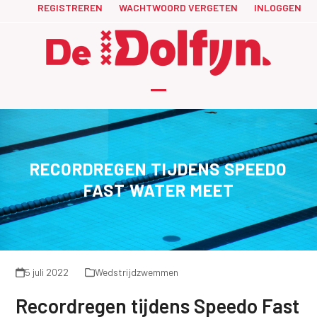
Skip
REGISTREREN
WACHTWOORD VERGETEN
INLOGGEN
to
content
Open
Close
mobile
mobile
menu
menu
RECORDREGEN TIJDENS SPEEDO
FAST WATER MEET
5 juli 2022
Wedstrijdzwemmen
Recordregen tijdens Speedo Fast