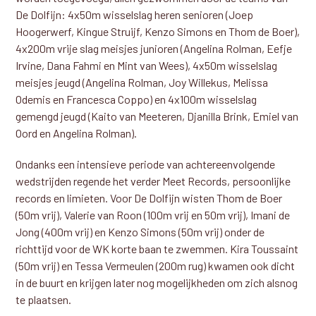
De Dolfijn: 4x50m wisselslag heren senioren (Joep
Hoogerwerf, Kingue Struijf, Kenzo Simons en Thom de Boer),
4x200m vrije slag meisjes junioren (Angelina Rolman, Eefje
Irvine, Dana Fahmi en Mint van Wees), 4x50m wisselslag
meisjes jeugd (Angelina Rolman, Joy Willekus, Melissa
Odemis en Francesca Coppo) en 4x100m wisselslag
gemengd jeugd (Kaito van Meeteren, Djanilla Brink, Emiel van
Oord en Angelina Rolman).
Ondanks een intensieve periode van achtereenvolgende
wedstrijden regende het verder Meet Records, persoonlijke
records en limieten. Voor De Dolfijn wisten Thom de Boer
(50m vrij), Valerie van Roon (100m vrij en 50m vrij), Imani de
Jong (400m vrij) en Kenzo Simons (50m vrij) onder de
richttijd voor de WK korte baan te zwemmen. Kira Toussaint
(50m vrij) en Tessa Vermeulen (200m rug) kwamen ook dicht
in de buurt en krijgen later nog mogelijkheden om zich alsnog
te plaatsen.