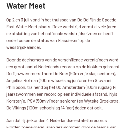
Water Meet
Op 2 en 3 juli vond in het thuisbad van De Dolfijn de Speedo
Fast Water Meet plaats. Deze wedstrijd vormt al vele jaren
de afsluiting van het nationale wedstrijdseizoen en heeft
ondertussen de status van ‘klassieker’ op de
wedstrijdkalender.
Door de deelnemers van de verschillende verenigingen werd
een groot aantal Nederlands records op de klokken gebracht.
Dolfijnzwemmers Thom De Boer (50m vrije slag senioren),
Angelina Rolman (100m wisselslag junioren) en Giovanni
Phillipson, trainend bij het OC Amsterdam (100m rugslag 14
jaar) zwommen een record op een individuele afstand. Nyls
Korstanje, PSV (50m vlinder senioren) en Wytske Broekstra,
De Vikings (100m schoolslag 14 jaar) deden dat ook.
Aan dat rijtje konden 4 Nederlandse estafetterecords
worden toegevoegd, allen gezwommen door de teams van