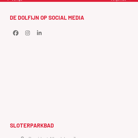
next
previous
post:
post:
DE DOLFIJN OP SOCIAL MEDIA
Facebook
Instagram
LinkedIn
SLOTERPARKBAD