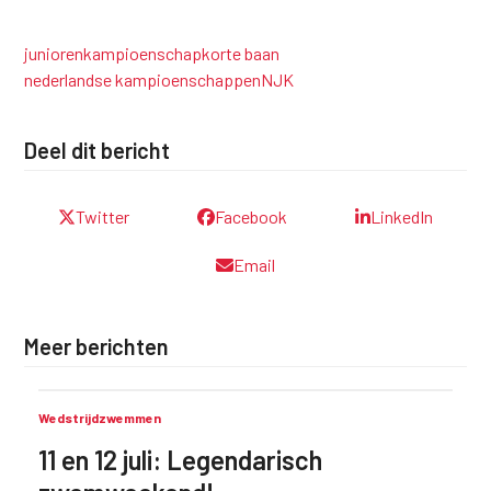
junioren
kampioenschap
korte baan
nederlandse kampioenschappen
NJK
Deel dit bericht
Twitter
Facebook
LinkedIn
Email
Meer berichten
Wedstrijdzwemmen
11 en 12 juli: Legendarisch