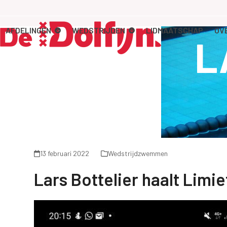
Skip
to
content
AFDELINGEN
WEDSTRIJDEN
LIDMAATSCHAP
OV
L
13 februari 2022
Wedstrijdzwemmen
Lars Bottelier haalt Lim