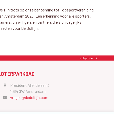
e zijn trots op onze benoeming tot Topsportvereniging
an Amsterdam 2025. Een erkenning voor alle sporters,
rainers, vrijwilligers en partners die zich dagelijks
nzetten voor De Dolfijn.
volgende
next
post:
LOTERPARKBAD
President Allendelaan 3
1064 GW Amsterdam
vragen@dedolfijn.com