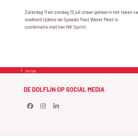
Zaterdag 11 en zondag 12 juli staan geheel in het teken v
snelheid tijdens de Speedo Fast Water Meet in
combinatie met het NK Sprint.
vorige
previous
post:
DE DOLFIJN OP SOCIAL MEDIA
Facebook
Instagram
LinkedIn