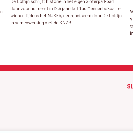
De Dolfijn schrijft historie in het eigen Sloterparkbad
door voor het eerst in 12,5 jaar de Titus Mennenbokaal te
an
W
winnen tijdens het NJKkb, georganiseerd door De Dolfijn
v
in samenwerking met de KNZB.
t
i
S