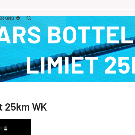
ER ONS
ARS BOTTEL
LIMIET 2
iet 25km WK