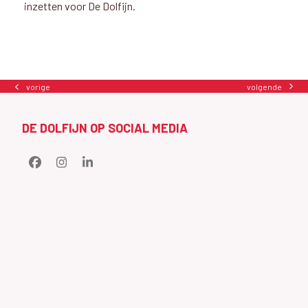
inzetten voor De Dolfijn.
volgende
vorige
next
previous
post:
post:
DE DOLFIJN OP SOCIAL MEDIA
Facebook
Instagram
LinkedIn