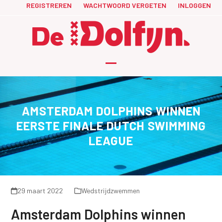
Skip
REGISTREREN
WACHTWOORD VERGETEN
INLOGGEN
to
content
Open
Close
mobile
mobile
menu
menu
AMSTERDAM DOLPHINS WINNEN
EERSTE FINALE DUTCH SWIMMING
LEAGUE
29 maart 2022
Wedstrijdzwemmen
Amsterdam Dolphins winnen