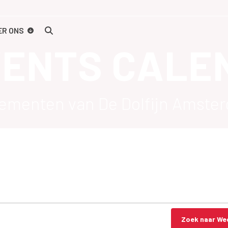
ER ONS
VENTS CALE
nementen van De Dolfijn Amste
Zoek naar We