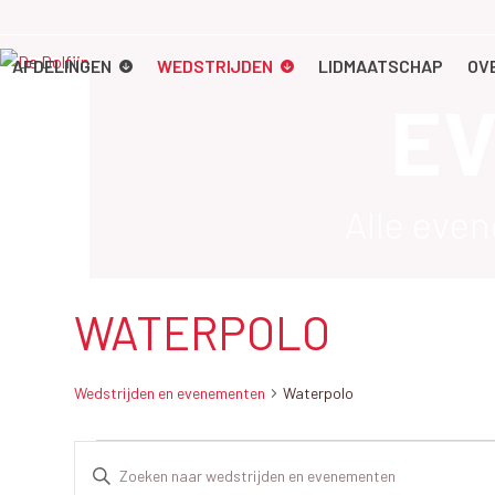
Skip
to
content
AFDELINGEN
WEDSTRIJDEN
LIDMAATSCHAP
OV
E
Alle eve
WATERPOLO
Wedstrijden en evenementen
Waterpolo
W
W
Vul
een