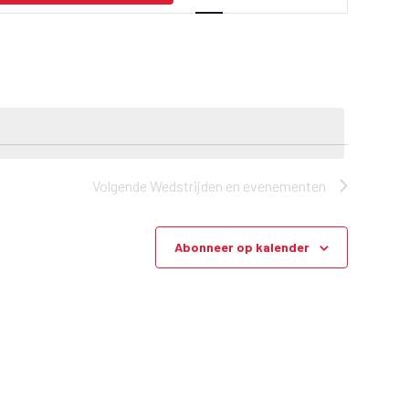
d
s
t
r
i
j
d
Volgende
Wedstrijden en evenementen
/
e
Abonneer op kalender
v
e
n
e
m
e