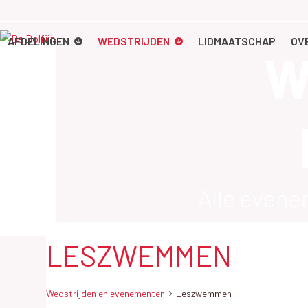
Skip
to
content
AFDELINGEN
WEDSTRIJDEN
LIDMAATSCHAP
OV
W
Alle even
LESZWEMMEN
Wedstrijden en evenementen
Leszwemmen