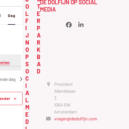
DE DOLFIJN OP SOCIAL
O
T
MEDIA
W
L
E
d
Dag
F
R
Facebook
LinkedIn
I
P
J
A
N
R
O
K
P
B
enten
.
S
A
O
D
C
ende dag
President
I
Allendelaan
A
3
ender
L
1064 GW
M
Amsterdam
E
vragen@dedolfijn.com
D
I