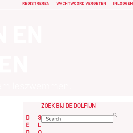
REGISTREREN
WACHTWOORD VERGETEN
INLOGGEN
N EN
EN
rdam leszwemmen.
ZOEK BIJ DE DOLFIJN
D
S
Search
E
L
D
O