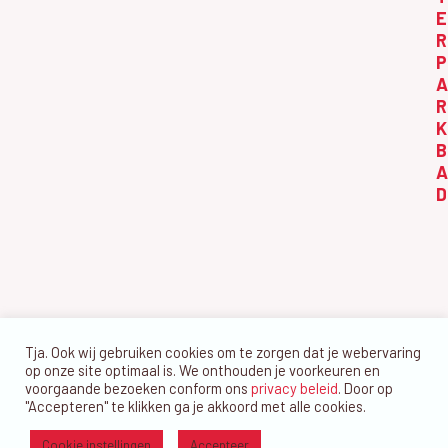
n
E
2
w
R
0
e
P
A
2
e
R
6
r
K
g
B
A
e
D
v
e
n
n
a
Tja. Ook wij gebruiken cookies om te zorgen dat je webervaring
v
op onze site optimaal is. We onthouden je voorkeuren en
i
voorgaande bezoeken conform ons
privacy beleid
. Door op
"Accepteren" te klikken ga je akkoord met alle cookies.
g
Cookie instellingen
Accepteer