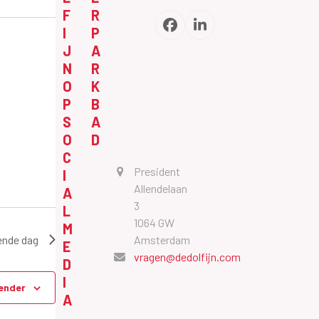
F
R
Facebook
LinkedIn
I
P
J
A
N
R
O
K
P
B
S
A
O
D
C
President
I
Allendelaan
A
3
L
m
1064 GW
M
ende dag
Amsterdam
E
vragen@dedolfijn.com
D
I
ender
A