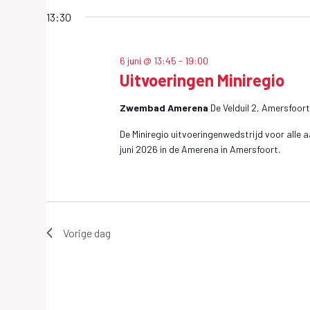
S
t
Wedstrijden
een
13:30
r
T
en
datum.
evenementen
i
R
met
6 juni @ 13:45
-
19:00
j
keyword.
Uitvoeringen Miniregio
I
d
Zwembad Amerena
De Velduil 2, Amersfoor
J
e
De Miniregio uitvoeringenwedstrijd voor alle
n
D
juni 2026 in de Amerena in Amersfoort.
e
E
n
N
e
Vorige dag
v
E
e
N
n