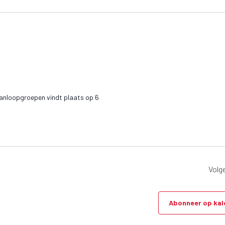
r
i
j
d
/
e
t
v
 aanloopgroepen vindt plaats op 6
e
n
e
e
Volg
n
t
Abonneer op kal
w