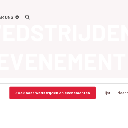
ER ONS
EDSTRIJDE
EVENEMENT
Zoek naar Wedstrijden en evenementen
Lijst
Maan
e
d
s
t