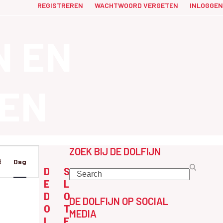
REGISTREREN
WACHTWOORD VERGETEN
INLOGGEN
N EN
EN
ZOEK BIJ DE DOLFIJN
W
d
Dag
D
S
Search
E
L
D
O
DE DOLFIJN OP SOCIAL
O
T
MEDIA
L
E