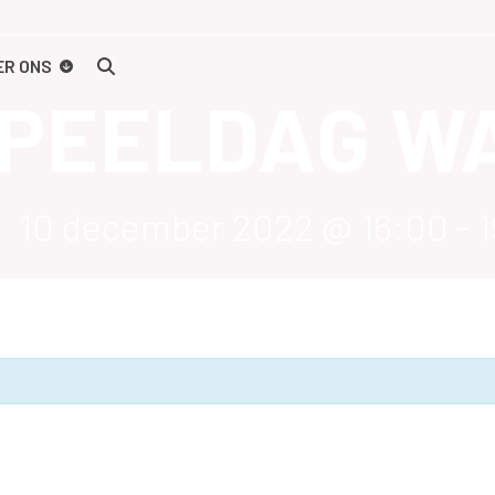
ER ONS
SPEELDAG W
10 december 2022 @ 16:00
-
1