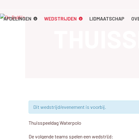
Skip
to
content
AFDELINGEN
WEDSTRIJDEN
LIDMAATSCHAP
OV
THUIS
Dit wedstrijd/evenement is voorbij.
Thuisspeeldag Waterpolo
De volgende teams spelen een wedstrijd: