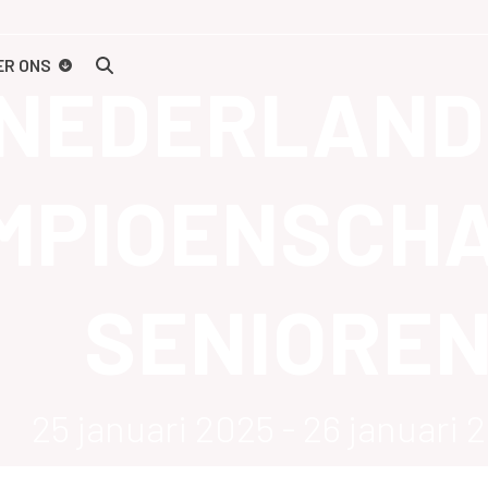
ER ONS
NEDERLAND
MPIOENSCH
SENIORE
25 januari 2025
-
26 januari 