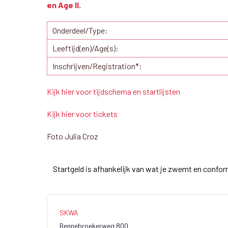
en Age II
.
Onderdeel/Type:
Leeftijd(en)/Age(s):
Inschrijven/Registration*:
Kijk hier voor tijdschema en startlijsten
Kijk hier voor tickets
Foto Julia Croz
Startgeld is afhankelijk van wat je zwemt en confor
SKWA
Bennebroekerweg 800