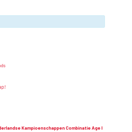
nds
ap!
erlandse Kampioenschappen Combinatie Age I