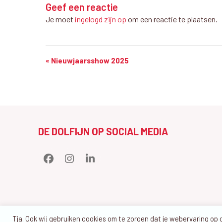
Geef een reactie
Je moet
ingelogd zijn op
om een reactie te plaatsen.
W
«
Nieuwjaarsshow 2025
e
d
s
t
DE DOLFIJN OP SOCIAL MEDIA
r
i
Facebook
Instagram
LinkedIn
j
d
/
e
Tja. Ook wij gebruiken cookies om te zorgen dat je webervaring op