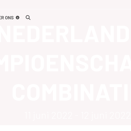
ER ONS
NEDERLAND
MPIOENSCH
COMBINATI
11 juni 2022
-
12 juni 2022