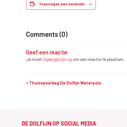
Toevoegen aan kalender
Comments (0)
Geef een reactie
Je moet
ingelogd zijn op
om een reactie te plaatsen.
W
«
Thuisspeeldag De Dolfijn Waterpolo
e
d
s
t
DE DOLFIJN OP SOCIAL MEDIA
r