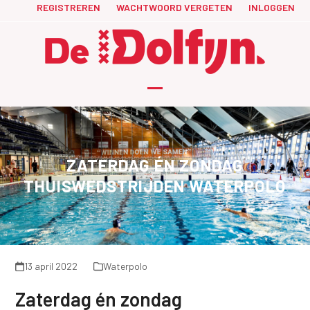
Skip
REGISTREREN
WACHTWOORD VERGETEN
INLOGGEN
to
content
Open
Close
mobile
mobile
menu
menu
ZATERDAG ÉN ZONDAG
THUISWEDSTRIJDEN WATERPOLO
13 april 2022
Waterpolo
Zaterdag én zondag