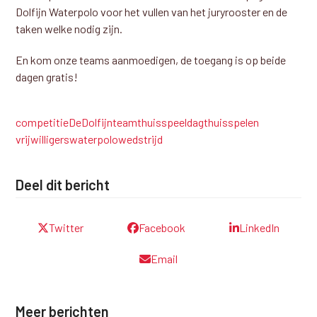
Dolfijn Waterpolo voor het vullen van het juryrooster en de
taken welke nodig zijn.
En kom onze teams aanmoedigen, de toegang is op beide
dagen gratis!
competitie
DeDolfijn
team
thuisspeeldag
thuisspelen
vrijwilligers
waterpolo
wedstrijd
Deel dit bericht
Twitter
Facebook
LinkedIn
Email
Meer berichten