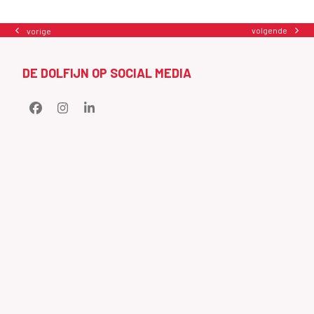
volgende
vorige
next
previous
post:
post:
DE DOLFIJN OP SOCIAL MEDIA
Facebook
Instagram
LinkedIn