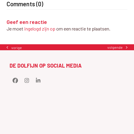
Comments (0)
Geef een reactie
Je moet
ingelogd zijn op
om een reactie te plaatsen.
volgende
vorige
next
previous
post:
post:
DE DOLFIJN OP SOCIAL MEDIA
Facebook
Instagram
LinkedIn