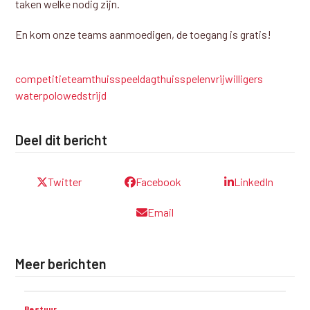
taken welke nodig zijn.
En kom onze teams aanmoedigen, de toegang is gratis!
competitie
team
thuisspeeldag
thuisspelen
vrijwilligers
waterpolo
wedstrijd
Deel dit bericht
Twitter
Facebook
LinkedIn
Email
Meer berichten
Bestuur