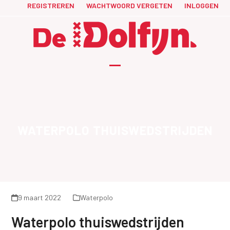
Skip
REGISTREREN
WACHTWOORD VERGETEN
INLOGGEN
to
content
Open
Close
mobile
mobile
menu
menu
WATERPOLO THUISWEDSTRIJDEN
9 maart 2022
Waterpolo
Waterpolo thuiswedstrijden