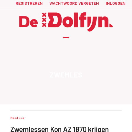
Skip
REGISTREREN
WACHTWOORD VERGETEN
INLOGGEN
to
content
Open
Close
mobile
mobile
menu
menu
ZWEMLES
Bestuur
Zwemlessen Kon AZ 1870 krijgen