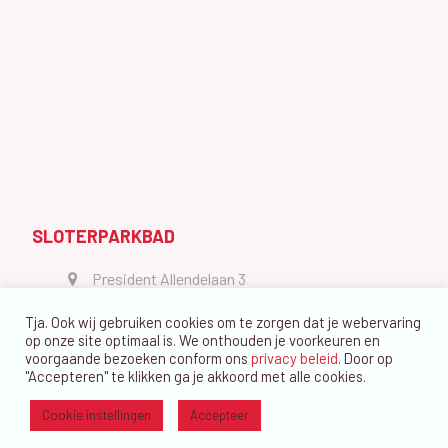
SLOTERPARKBAD
President Allendelaan 3
1064 GW Amsterdam
Tja. Ook wij gebruiken cookies om te zorgen dat je webervaring
vragen@dedolfijn.com
op onze site optimaal is. We onthouden je voorkeuren en
voorgaande bezoeken conform ons
privacy beleid
. Door op
"Accepteren" te klikken ga je akkoord met alle cookies.
Cookie instellingen
Accepteer
Ⓒ Zwemvereniging De Dolfijn Amsterdam 2026 - website ontwerp