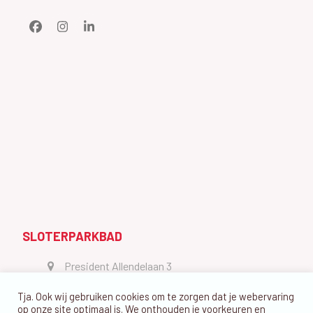
Facebook
Instagram
LinkedIn
SLOTERPARKBAD
President Allendelaan 3
1064 GW Amsterdam
Tja. Ook wij gebruiken cookies om te zorgen dat je webervaring
vragen@dedolfijn.com
op onze site optimaal is. We onthouden je voorkeuren en